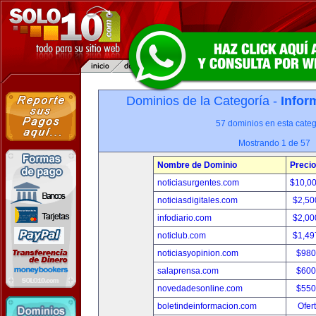
Dominios de la Categoría -
Infor
57 dominios en esta categ
Mostrando 1 de 57
Nombre de Dominio
Precio
noticiasurgentes.com
$10,0
noticiasdigitales.com
$2,50
infodiario.com
$2,00
noticlub.com
$1,49
noticiasyopinion.com
$980
salaprensa.com
$600
novedadesonline.com
$550
boletindeinformacion.com
Ofer