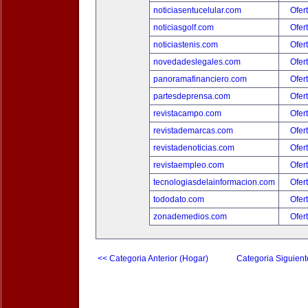
noticiasentucelular.com
Ofer
noticiasgolf.com
Ofer
noticiastenis.com
Ofer
novedadeslegales.com
Ofer
panoramafinanciero.com
Ofer
partesdeprensa.com
Ofer
revistacampo.com
Ofer
revistademarcas.com
Ofer
revistadenoticias.com
Ofer
revistaempleo.com
Ofer
tecnologiasdelainformacion.com
Ofer
tododato.com
Ofer
zonademedios.com
Ofer
<< Categoria Anterior (Hogar)
Categoria Siguient