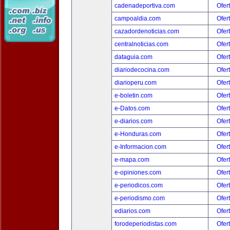
cadenadeportiva.com
Ofer
campoaldia.com
Ofer
cazadordenoticias.com
Ofer
centralnoticias.com
Ofer
dataguia.com
Ofer
diariodecocina.com
Ofer
diarioperu.com
Ofer
e-boletin.com
Ofer
e-Datos.com
Ofer
e-diarios.com
Ofer
e-Honduras.com
Ofer
e-Informacion.com
Ofer
e-mapa.com
Ofer
e-opiniones.com
Ofer
e-periodicos.com
Ofer
e-periodismo.com
Ofer
ediarios.com
Ofer
forodeperiodistas.com
Ofer