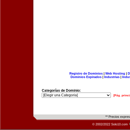
Registro de Dominios
|
Web Hosting
|
D
Dominios Expirados
|
Industrias
|
Indu
Categorías de Dominio:
[Pág. princi
** Precios expre
© 2002/2022 Solo10.com