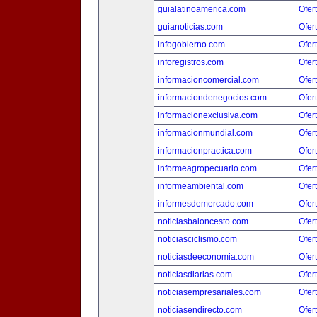
guialatinoamerica.com
Ofer
guianoticias.com
Ofer
infogobierno.com
Ofer
inforegistros.com
Ofer
informacioncomercial.com
Ofer
informaciondenegocios.com
Ofer
informacionexclusiva.com
Ofer
informacionmundial.com
Ofer
informacionpractica.com
Ofer
informeagropecuario.com
Ofer
informeambiental.com
Ofer
informesdemercado.com
Ofer
noticiasbaloncesto.com
Ofer
noticiasciclismo.com
Ofer
noticiasdeeconomia.com
Ofer
noticiasdiarias.com
Ofer
noticiasempresariales.com
Ofer
noticiasendirecto.com
Ofer