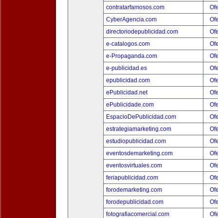
contratarfamosos.com
Ofe
CyberAgencia.com
Ofe
directoriodepublicidad.com
Ofe
e-catalogos.com
Ofe
e-Propaganda.com
Ofe
e-publicidad.es
Ofe
epublicidad.com
Ofe
ePublicidad.net
Ofe
ePublicidade.com
Ofe
EspacioDePublicidad.com
Ofe
estrategiamarketing.com
Ofe
estudiopublicidad.com
Ofe
eventosdemarketing.com
Ofe
eventosvirtuales.com
Ofe
feriapublicidad.com
Ofe
forodemarketing.com
Ofe
forodepublicidad.com
Ofe
fotografiacomercial.com
Ofe