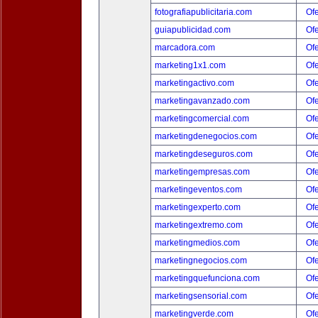
fotografiapublicitaria.com
Ofe
guiapublicidad.com
Ofe
marcadora.com
Ofe
marketing1x1.com
Ofe
marketingactivo.com
Ofe
marketingavanzado.com
Ofe
marketingcomercial.com
Ofe
marketingdenegocios.com
Ofe
marketingdeseguros.com
Ofe
marketingempresas.com
Ofe
marketingeventos.com
Ofe
marketingexperto.com
Ofe
marketingextremo.com
Ofe
marketingmedios.com
Ofe
marketingnegocios.com
Ofe
marketingquefunciona.com
Ofe
marketingsensorial.com
Ofe
marketingverde.com
Ofe