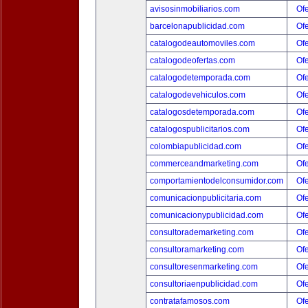
avisosinmobiliarios.com
Ofe
barcelonapublicidad.com
Ofe
catalogodeautomoviles.com
Ofe
catalogodeofertas.com
Ofe
catalogodetemporada.com
Ofe
catalogodevehiculos.com
Ofe
catalogosdetemporada.com
Ofe
catalogospublicitarios.com
Ofe
colombiapublicidad.com
Ofe
commerceandmarketing.com
Ofe
comportamientodelconsumidor.com
Ofe
comunicacionpublicitaria.com
Ofe
comunicacionypublicidad.com
Ofe
consultorademarketing.com
Ofe
consultoramarketing.com
Ofe
consultoresenmarketing.com
Ofe
consultoriaenpublicidad.com
Ofe
contratafamosos.com
Ofe