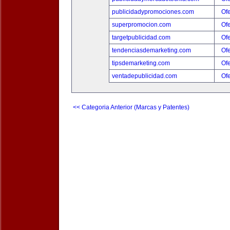
publicidadypromociones.com
Ofe
superpromocion.com
Ofe
targetpublicidad.com
Ofe
tendenciasdemarketing.com
Ofe
tipsdemarketing.com
Ofe
ventadepublicidad.com
Ofe
<< Categoria Anterior (Marcas y Patentes)