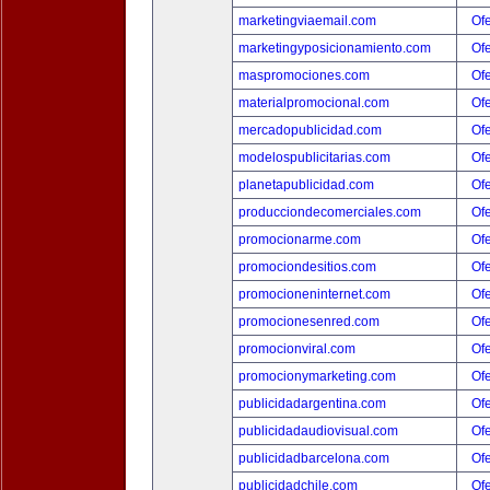
marketingviaemail.com
Ofe
marketingyposicionamiento.com
Ofe
maspromociones.com
Ofe
materialpromocional.com
Ofe
mercadopublicidad.com
Ofe
modelospublicitarias.com
Ofe
planetapublicidad.com
Ofe
producciondecomerciales.com
Ofe
promocionarme.com
Ofe
promociondesitios.com
Ofe
promocioneninternet.com
Ofe
promocionesenred.com
Ofe
promocionviral.com
Ofe
promocionymarketing.com
Ofe
publicidadargentina.com
Ofe
publicidadaudiovisual.com
Ofe
publicidadbarcelona.com
Ofe
publicidadchile.com
Ofe