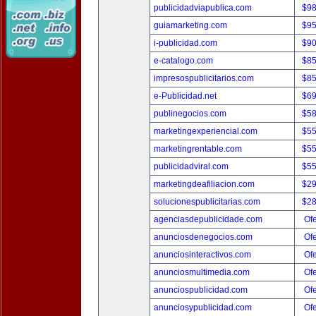
publicidadviapublica.com
$9
guiamarketing.com
$9
i-publicidad.com
$9
e-catalogo.com
$8
impresospublicitarios.com
$8
e-Publicidad.net
$6
publinegocios.com
$5
marketingexperiencial.com
$5
marketingrentable.com
$5
publicidadviral.com
$5
marketingdeafiliacion.com
$2
solucionespublicitarias.com
$2
agenciasdepublicidade.com
Ofe
anunciosdenegocios.com
Ofe
anunciosinteractivos.com
Ofe
anunciosmultimedia.com
Ofe
anunciospublicidad.com
Ofe
anunciosypublicidad.com
Ofe