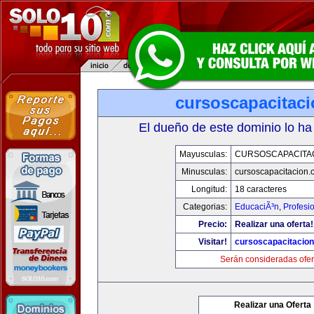
cursoscapacitac
El dueño de este dominio lo ha
Mayusculas:
CURSOSCAPACITA
Minusculas:
cursoscapacitacion.
Longitud:
18 caracteres
Categorias:
EducaciÃ³n
,
Profesi
Precio:
Realizar una oferta!
Visitar!
cursoscapacitacio
Serán consideradas ofer
Realizar una Oferta