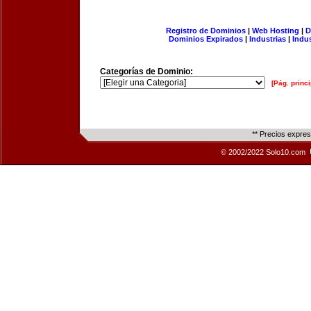
Registro de Dominios
|
Web Hosting
|
D
Dominios Expirados
|
Industrias
|
Indu
Categorías de Dominio:
[Pág. princi
** Precios expre
© 2002/2022 Solo10.com