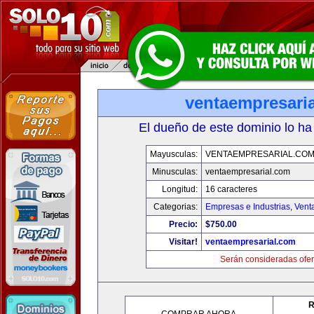
ventaempresari
El dueño de este dominio lo ha
Mayusculas:
VENTAEMPRESARIAL.CO
Minusculas:
ventaempresarial.com
Longitud:
16 caracteres
Categorias:
Empresas e Industrias
,
Vent
Precio:
$750.00
Visitar!
ventaempresarial.com
Serán consideradas ofer
R