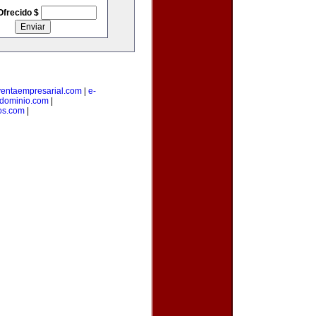
Ofrecido $
ventaempresarial.com
|
e-
edominio.com
|
os.com
|