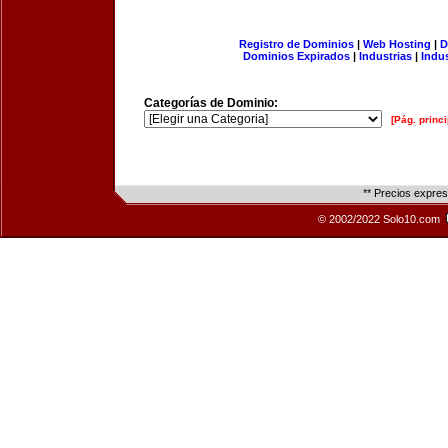
Registro de Dominios
|
Web Hosting
|
D
Dominios Expirados
|
Industrias
|
Indu
Categorías de Dominio:
[Pág. princi
** Precios expre
© 2002/2022 Solo10.com