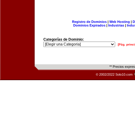
Registro de Dominios
|
Web Hosting
|
D
Dominios Expirados
|
Industrias
|
Indu
Categorías de Dominio:
[Pág. princi
** Precios expre
© 2002/2022 Solo10.com