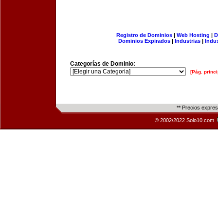
Registro de Dominios
|
Web Hosting
|
D
Dominios Expirados
|
Industrias
|
Indu
Categorías de Dominio:
[Pág. princi
** Precios expre
© 2002/2022 Solo10.com