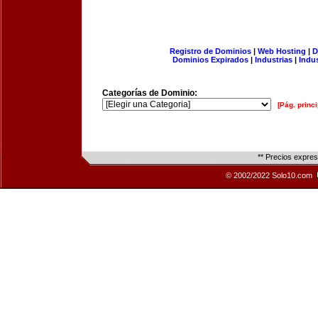
Registro de Dominios
|
Web Hosting
|
D
Dominios Expirados
|
Industrias
|
Indu
Categorías de Dominio:
[Pág. princi
** Precios expre
© 2002/2022 Solo10.com