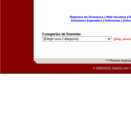
Registro de Dominios
|
Web Hosting
|
D
Dominios Expirados
|
Industrias
|
Indu
Categorías de Dominio:
[Pág. princi
** Precios expre
© 2002/2022 Solo10.com