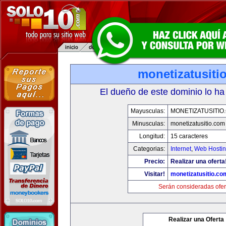
monetizatusiti
El dueño de este dominio lo ha
Mayusculas:
MONETIZATUSITIO
Minusculas:
monetizatusitio.com
Longitud:
15 caracteres
Categorias:
Internet
,
Web Hostin
Precio:
Realizar una oferta
Visitar!
monetizatusitio.co
Serán consideradas ofer
Realizar una Oferta