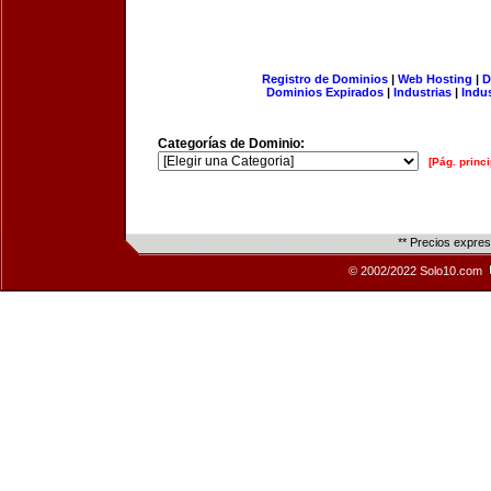
Registro de Dominios
|
Web Hosting
|
D
Dominios Expirados
|
Industrias
|
Indu
Categorías de Dominio:
[Pág. princi
** Precios expre
© 2002/2022 Solo10.com