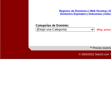
Registro de Dominios
|
Web Hosting
|
D
Dominios Expirados
|
Industrias
|
Indu
Categorías de Dominio:
[Pág. princi
** Precios expre
© 2002/2022 Solo10.com