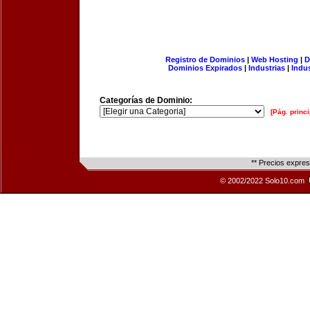
Registro de Dominios
|
Web Hosting
|
D
Dominios Expirados
|
Industrias
|
Indu
Categorías de Dominio:
[Pág. princi
** Precios expre
© 2002/2022 Solo10.com