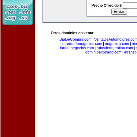
Precio Ofrecido $
Otros dominios en venta:
DiaDeCompra.com
|
VentaDeAutomotores.co
corredordenegocios.com
|
negociofx.com
|
bi
forodenegocios.com
|
rutasdeargentina.com
|
dominioexpirado.com
|
etransp