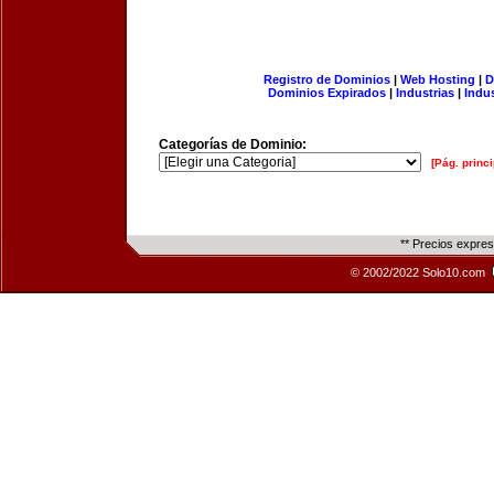
Registro de Dominios
|
Web Hosting
|
D
Dominios Expirados
|
Industrias
|
Indu
Categorías de Dominio:
[Pág. princi
** Precios expre
© 2002/2022 Solo10.com