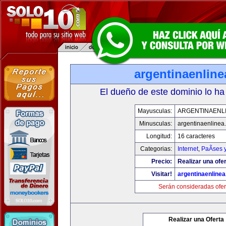
argentinaenlin
El dueño de este dominio lo ha
Mayusculas:
ARGENTINAENL
Minusculas:
argentinaenlinea
Longitud:
16 caracteres
Categorias:
Internet
,
PaÃ­ses 
Precio:
Realizar una ofer
Visitar!
argentinaenline
Serán consideradas ofer
Realizar una Oferta