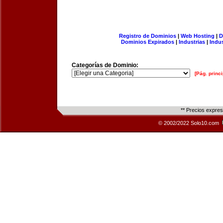
Registro de Dominios
|
Web Hosting
|
D
Dominios Expirados
|
Industrias
|
Indu
Categorías de Dominio:
[Pág. princi
** Precios expre
© 2002/2022 Solo10.com