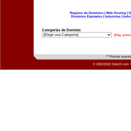
Registro de Dominios
|
Web Hosting
|
D
Dominios Expirados
|
Industrias
|
Indu
Categorías de Dominio:
[Pág. princi
** Precios expre
© 2002/2022 Solo10.com