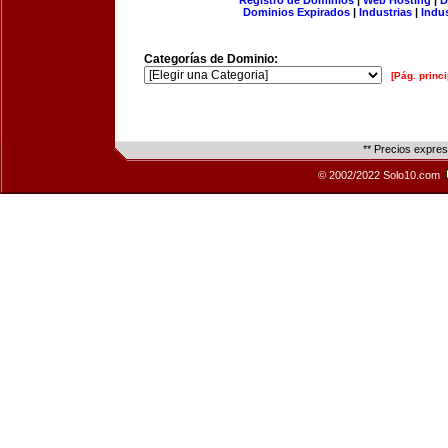
Registro de Dominios
|
Web Hosting
|
D
Dominios Expirados
|
Industrias
|
Indu
Categorías de Dominio:
[Pág. princi
** Precios expre
© 2002/2022 Solo10.com