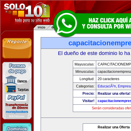
capacitacionempr
El dueño de este dominio lo ha
Mayusculas:
CAPACITACIONEM
Minusculas:
capacitacionempres
Longitud:
20 caracteres
Categorias:
EducaciÃ³n
,
Empresa
Precio:
Realizar una oferta!
Visitar!
capacitacionempre
Serán consideradas ofer
Realizar una Oferta