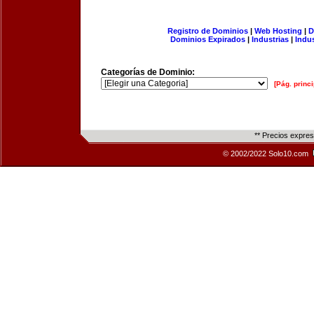
Registro de Dominios
|
Web Hosting
|
D
Dominios Expirados
|
Industrias
|
Indu
Categorías de Dominio:
[Pág. princi
** Precios expre
© 2002/2022 Solo10.com