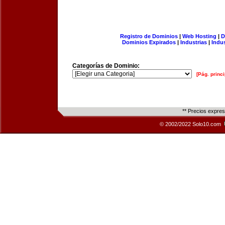
Registro de Dominios
|
Web Hosting
|
D
Dominios Expirados
|
Industrias
|
Indu
Categorías de Dominio:
[Pág. princi
** Precios expre
© 2002/2022 Solo10.com