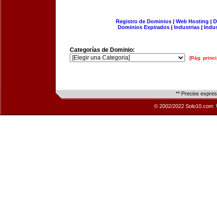
Registro de Dominios
|
Web Hosting
|
D
Dominios Expirados
|
Industrias
|
Indu
Categorías de Dominio:
[Pág. princi
** Precios expre
© 2002/2022 Solo10.com