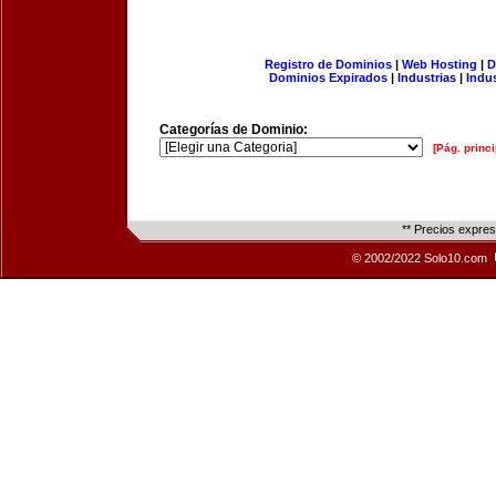
Registro de Dominios
|
Web Hosting
|
D
Dominios Expirados
|
Industrias
|
Indu
Categorías de Dominio:
[Pág. princi
** Precios expre
© 2002/2022 Solo10.com