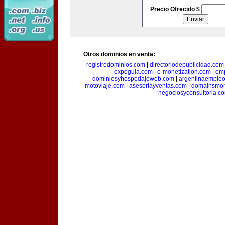
Precio Ofrecido $
Otros dominios en venta:
registredominios.com
|
directoriodepublicidad.com
expoguia.com
|
e-monetization.com
|
emp
dominiosyhospedajeweb.com
|
argentinaemple
motoviaje.com
|
asesoriayventas.com
|
domainsmon
negociosyconsultoria.c