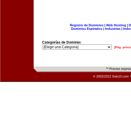
Registro de Dominios
|
Web Hosting
|
D
Dominios Expirados
|
Industrias
|
Indu
Categorías de Dominio:
[Pág. princi
** Precios expre
© 2002/2022 Solo10.com