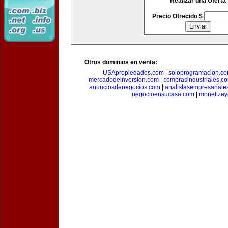
Realizar una Oferta
Precio Ofrecido $
Otros dominios en venta:
USApropiedades.com
|
soloprogramacion.c
mercadodeinversion.com
|
comprasindustriales.c
anunciosdenegocios.com
|
analistasempresariale
negocioensucasa.com
|
monetize