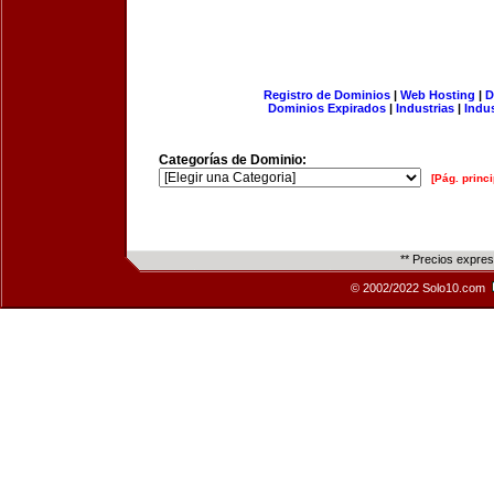
Registro de Dominios
|
Web Hosting
|
D
Dominios Expirados
|
Industrias
|
Indu
Categorías de Dominio:
[Pág. princi
** Precios expre
© 2002/2022 Solo10.com