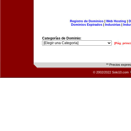
Registro de Dominios
|
Web Hosting
|
D
Dominios Expirados
|
Industrias
|
Indu
Categorías de Dominio:
[Pág. princi
** Precios expre
© 2002/2022 Solo10.com