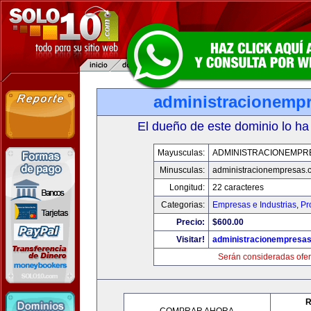
administracionemp
El dueño de este dominio lo ha
Mayusculas:
ADMINISTRACIONEMPR
Minusculas:
administracionempresas.
Longitud:
22 caracteres
Categorias:
Empresas e Industrias
,
Pr
Precio:
$600.00
Visitar!
administracionempresa
Serán consideradas ofer
R