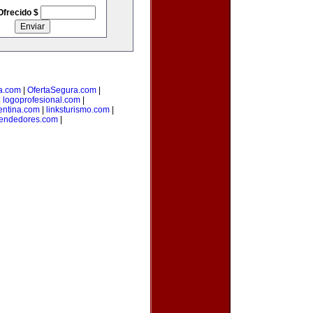
Ofrecido $
a.com
|
OfertaSegura.com
|
|
logoprofesional.com
|
entina.com
|
linksturismo.com
|
endedores.com
|