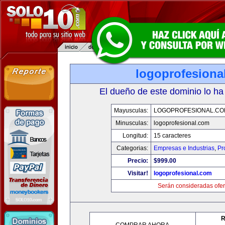
logoprofesiona
El dueño de este dominio lo ha
Mayusculas:
LOGOPROFESIONAL.CO
Minusculas:
logoprofesional.com
Longitud:
15 caracteres
Categorias:
Empresas e Industrias
,
Pr
Precio:
$999.00
Visitar!
logoprofesional.com
Serán consideradas ofer
R