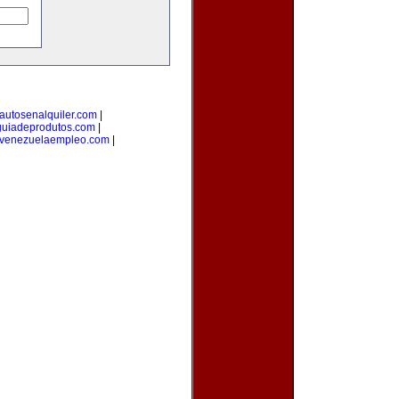
autosenalquiler.com
|
guiadeprodutos.com
|
venezuelaempleo.com
|