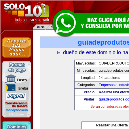
guiadeproduto
El dueño de este dominio lo ha
Mayusculas:
GUIADEPRODUTO
Minusculas:
guiadeprodutos.c
Longitud:
14 caracteres
Categorias:
Empresas e Industr
Precio:
Realizar una ofert
Visitar!
guiadeprodutos.c
Serán consideradas ofer
Realizar una Oferta