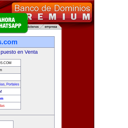
s.com
 puesto en Venta
S.COM
om
ias
,
Portales
a!
om
tas