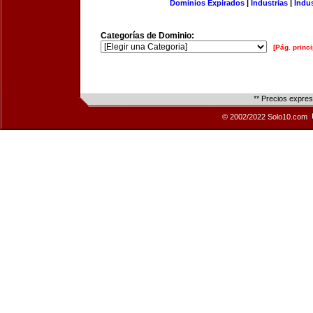
Dominios Expirados
|
Industrias
|
Indu
Categorías de Dominio:
[Pág. princi
** Precios expre
© 2002/2022 Solo10.com