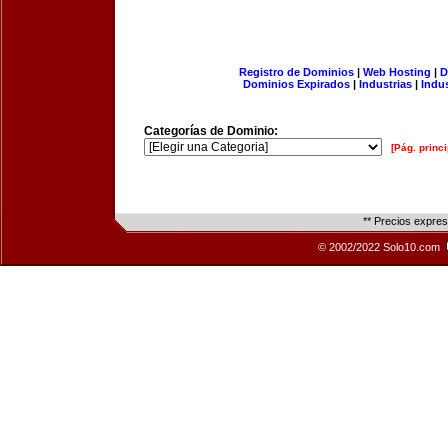
Registro de Dominios
|
Web Hosting
|
D
Dominios Expirados
|
Industrias
|
Indu
Categorías de Dominio:
[Pág. princi
** Precios expre
© 2002/2022 Solo10.com