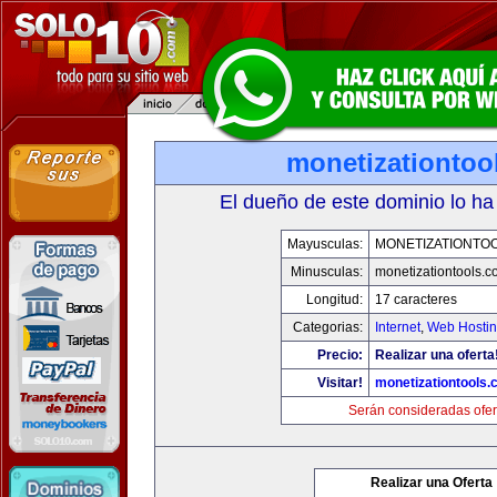
monetizationtoo
El dueño de este dominio lo ha
Mayusculas:
MONETIZATIONTO
Minusculas:
monetizationtools.
Longitud:
17 caracteres
Categorias:
Internet
,
Web Hostin
Precio:
Realizar una oferta
Visitar!
monetizationtools
Serán consideradas ofer
Realizar una Oferta