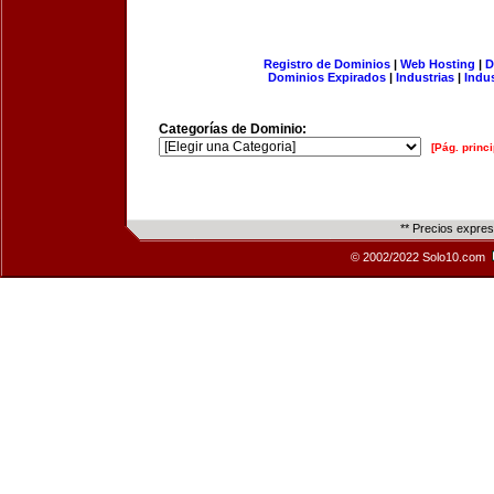
Registro de Dominios
|
Web Hosting
|
D
Dominios Expirados
|
Industrias
|
Indu
Categorías de Dominio:
[Pág. princi
** Precios expre
© 2002/2022 Solo10.com