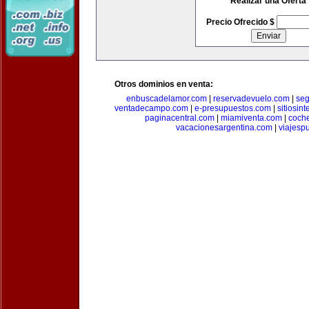
Realizar una Oferta
Precio Ofrecido $
Otros dominios en venta:
enbuscadelamor.com
|
reservadevuelo.com
|
se
ventadecampo.com
|
e-presupuestos.com
|
sitiosin
paginacentral.com
|
miamiventa.com
|
coch
vacacionesargentina.com
|
viajesp