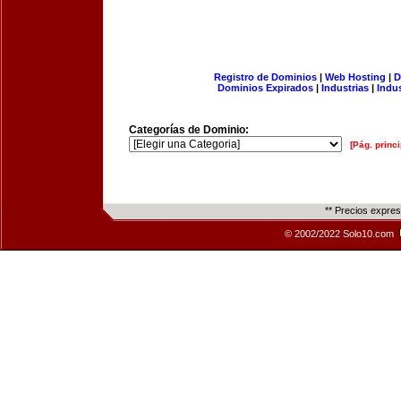
Registro de Dominios
|
Web Hosting
|
D
Dominios Expirados
|
Industrias
|
Indu
Categorías de Dominio:
[Pág. princi
** Precios expre
© 2002/2022 Solo10.com