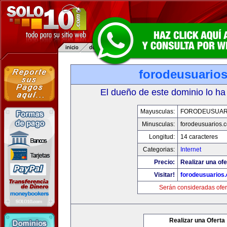
forodeusuario
El dueño de este dominio lo ha
Mayusculas:
FORODEUSUAR
Minusculas:
forodeusuarios.
Longitud:
14 caracteres
Categorias:
Internet
Precio:
Realizar una ofe
Visitar!
forodeusuarios
Serán consideradas ofer
Realizar una Oferta