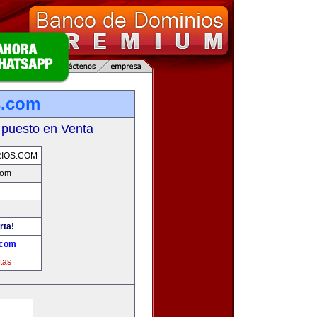
s.com
 puesto en Venta
IOS.COM
com
rta!
.com
tas