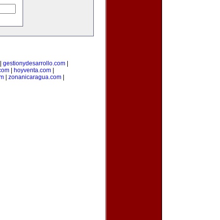
|
gestionydesarrollo.com
|
com
|
hoyventa.com
|
om
|
zonanicaragua.com
|