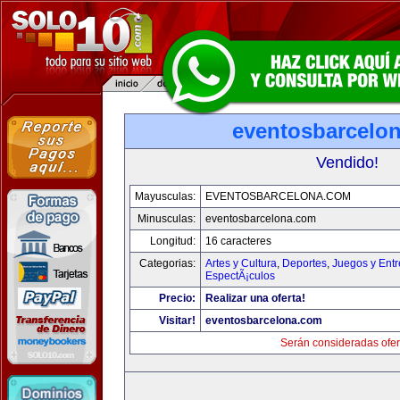
eventosbarcelo
Vendido!
Mayusculas:
EVENTOSBARCELONA.COM
Minusculas:
eventosbarcelona.com
Longitud:
16 caracteres
Categorias:
Artes y Cultura
,
Deportes
,
Juegos y Entr
EspectÃ¡culos
Precio:
Realizar una oferta!
Visitar!
eventosbarcelona.com
Serán consideradas ofer