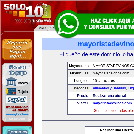
mayoristadevin
El dueño de este dominio lo ha
Mayusculas:
MAYORISTADEVINOS.C
Minusculas:
mayoristadevinos.com
Longitud:
16 caracteres
Categorias:
Alimentos y Bebidas
,
Emp
Precio:
Realizar una oferta!
Visitar!
mayoristadevinos.com
Serán consideradas ofer
Realizar una Oferta