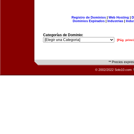
Registro de Dominios
|
Web Hosting
|
D
Dominios Expirados
|
Industrias
|
Indu
Categorías de Dominio:
[Pág. princi
** Precios expre
© 2002/2022 Solo10.com