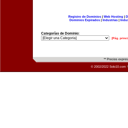
Registro de Dominios
|
Web Hosting
|
D
Dominios Expirados
|
Industrias
|
Indu
Categorías de Dominio:
[Pág. princi
** Precios expre
© 2002/2022 Solo10.com