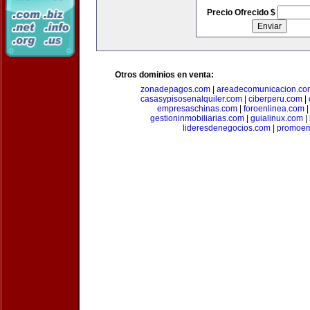
Precio Ofrecido $
Otros dominios en venta:
zonadepagos.com
|
areadecomunicacion.co
casasypisosenalquiler.com
|
ciberperu.com
|
empresaschinas.com
|
foroenlinea.com
gestioninmobiliarias.com
|
guialinux.com
|
lideresdenegocios.com
|
promoem