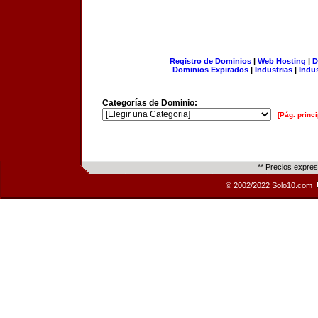
Registro de Dominios
|
Web Hosting
|
D
Dominios Expirados
|
Industrias
|
Indu
Categorías de Dominio:
[Pág. princi
** Precios expre
© 2002/2022 Solo10.com