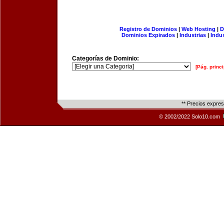
Registro de Dominios
|
Web Hosting
|
D
Dominios Expirados
|
Industrias
|
Indu
Categorías de Dominio:
[Pág. princi
** Precios expre
© 2002/2022 Solo10.com