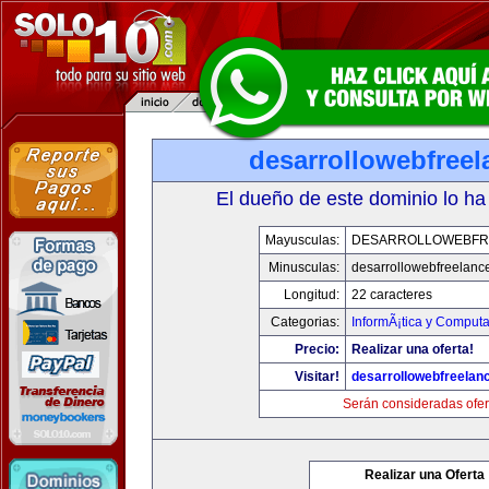
desarrollowebfree
El dueño de este dominio lo ha
Mayusculas:
DESARROLLOWEBFR
Minusculas:
desarrollowebfreelanc
Longitud:
22 caracteres
Categorias:
InformÃ¡tica y Computa
Precio:
Realizar una oferta!
Visitar!
desarrollowebfreelan
Serán consideradas ofer
Realizar una Oferta