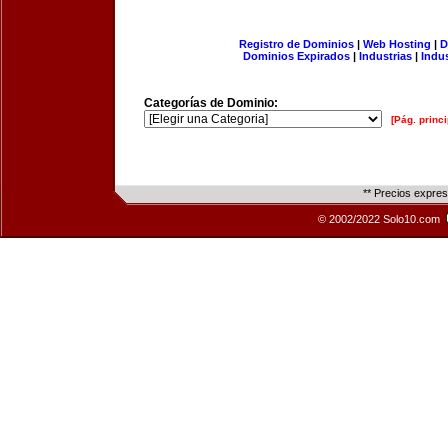
Registro de Dominios
|
Web Hosting
|
D
Dominios Expirados
|
Industrias
|
Indu
Categorías de Dominio:
[Pág. princi
** Precios expre
© 2002/2022 Solo10.com