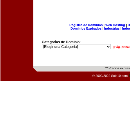
Registro de Dominios
|
Web Hosting
|
D
Dominios Expirados
|
Industrias
|
Indu
Categorías de Dominio:
[Pág. princi
** Precios expre
© 2002/2022 Solo10.com