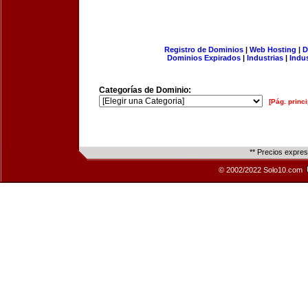
Registro de Dominios
|
Web Hosting
|
D
Dominios Expirados
|
Industrias
|
Indu
Categorías de Dominio:
[Pág. princi
** Precios expre
© 2002/2022 Solo10.com