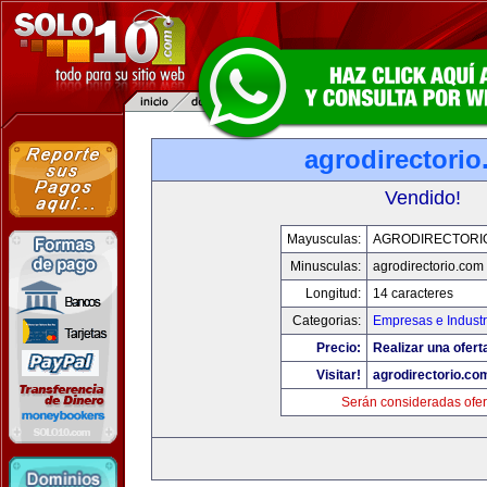
agrodirectori
Vendido!
Mayusculas:
AGRODIRECTORI
Minusculas:
agrodirectorio.com
Longitud:
14 caracteres
Categorias:
Empresas e Industr
Precio:
Realizar una ofert
Visitar!
agrodirectorio.co
Serán consideradas ofer