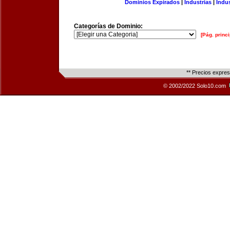
Dominios Expirados
|
Industrias
|
Indu
Categorías de Dominio:
[Pág. princi
** Precios expre
© 2002/2022 Solo10.com