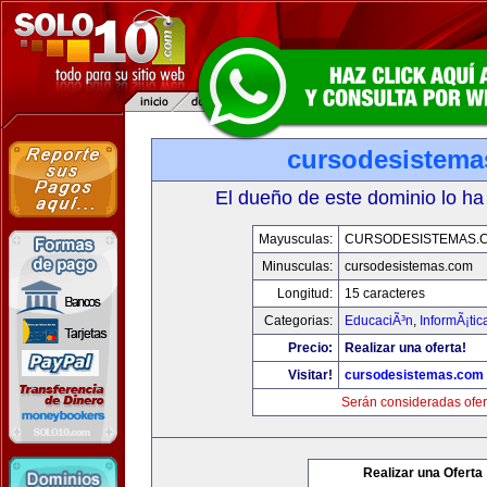
cursodesistem
El dueño de este dominio lo ha
Mayusculas:
CURSODESISTEMAS.
Minusculas:
cursodesistemas.com
Longitud:
15 caracteres
Categorias:
EducaciÃ³n
,
InformÃ¡ti
Precio:
Realizar una oferta!
Visitar!
cursodesistemas.com
Serán consideradas ofer
Realizar una Oferta