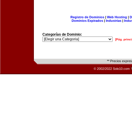
Registro de Dominios
|
Web Hosting
|
D
Dominios Expirados
|
Industrias
|
Indu
Categorías de Dominio:
[Pág. princi
** Precios expre
© 2002/2022 Solo10.com