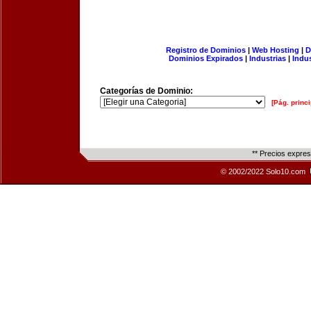
Registro de Dominios
|
Web Hosting
|
D
Dominios Expirados
|
Industrias
|
Indu
Categorías de Dominio:
[Pág. princi
** Precios expre
© 2002/2022 Solo10.com