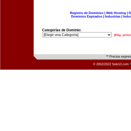
Registro de Dominios
|
Web Hosting
|
D
Dominios Expirados
|
Industrias
|
Indu
Categorías de Dominio:
[Pág. princi
** Precios expre
© 2002/2022 Solo10.com