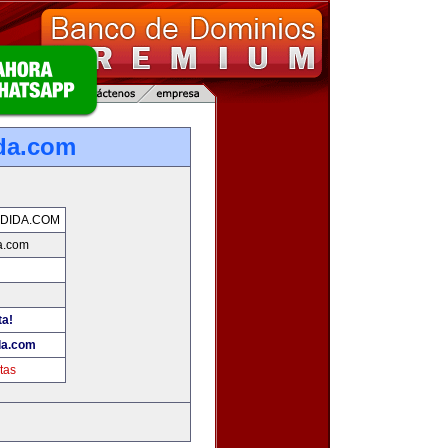
da.com
DIDA.COM
a.com
ta!
da.com
tas