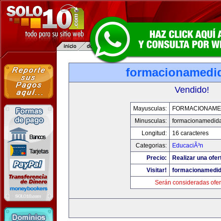
formacionamedi
Vendido!
Mayusculas:
FORMACIONAME
Minusculas:
formacionamedid
Longitud:
16 caracteres
Categorias:
EducaciÃ³n
Precio:
Realizar una ofer
Visitar!
formacionamedi
Serán consideradas ofer