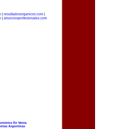
m
|
resultadosorganicos.com
|
m
|
anunciosprofesionales.com
ominios En Venta
strias Argentinas