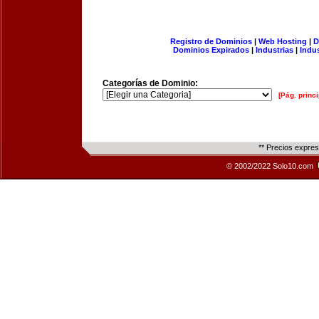
Registro de Dominios
|
Web Hosting
|
D
Dominios Expirados
|
Industrias
|
Indu
Categorías de Dominio:
[Pág. princi
** Precios expre
© 2002/2022 Solo10.com