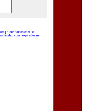
.com
|
e-periodicos.com
|
e-
publicidad.com
|
expirados.net
|