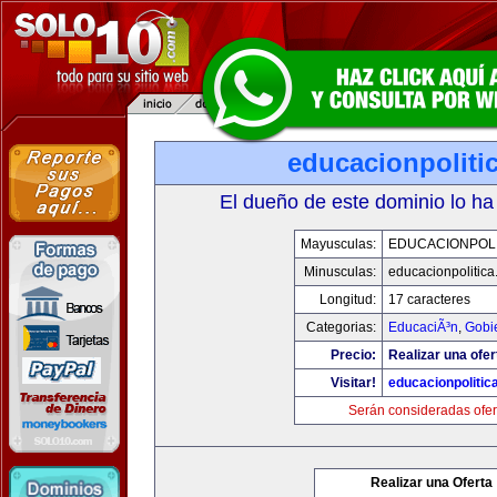
educacionpoliti
El dueño de este dominio lo ha
Mayusculas:
EDUCACIONPOLI
Minusculas:
educacionpolitic
Longitud:
17 caracteres
Categorias:
EducaciÃ³n
,
Gobi
Precio:
Realizar una ofer
Visitar!
educacionpolitic
Serán consideradas ofer
Realizar una Oferta