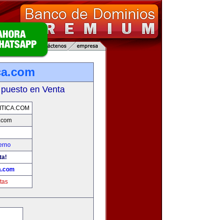
ca.com
 puesto en Venta
TICA.COM
a.com
erno
ta!
a.com
tas