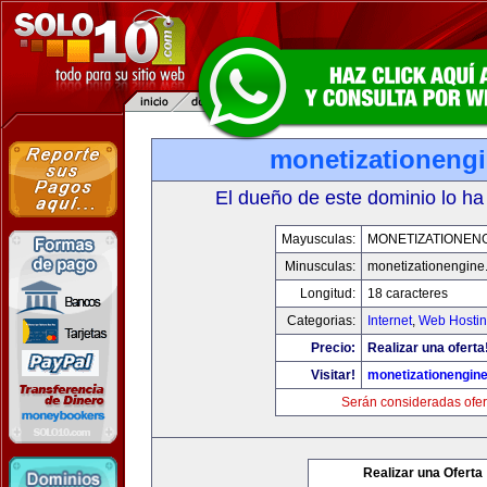
monetizationeng
El dueño de este dominio lo ha
Mayusculas:
MONETIZATIONEN
Minusculas:
monetizationengine
Longitud:
18 caracteres
Categorias:
Internet
,
Web Hostin
Precio:
Realizar una oferta
Visitar!
monetizationengin
Serán consideradas ofer
Realizar una Oferta