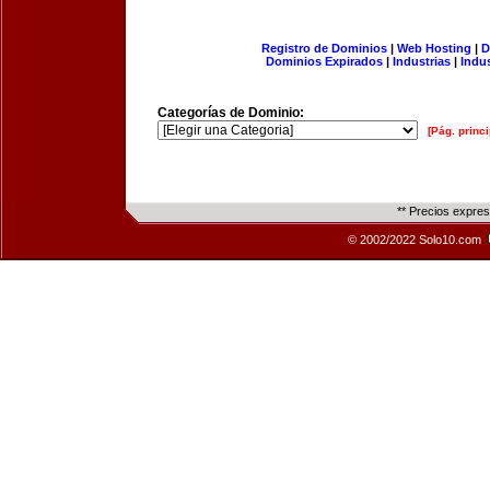
Registro de Dominios
|
Web Hosting
|
D
Dominios Expirados
|
Industrias
|
Indu
Categorías de Dominio:
[Pág. princi
** Precios expre
© 2002/2022 Solo10.com