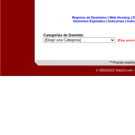
Registro de Dominios
|
Web Hosting
|
D
Dominios Expirados
|
Industrias
|
Indu
Categorías de Dominio:
[Pág. princi
** Precios expre
© 2002/2022 Solo10.com