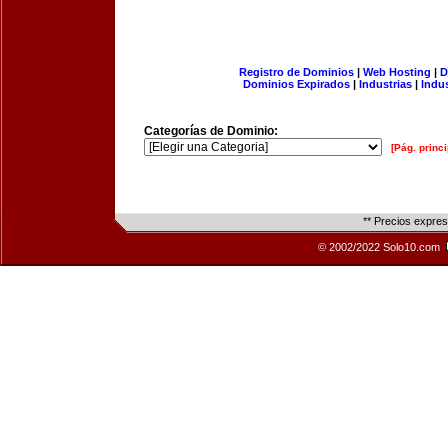
Registro de Dominios
|
Web Hosting
|
D
Dominios Expirados
|
Industrias
|
Indu
Categorías de Dominio:
[Pág. princi
** Precios expre
© 2002/2022 Solo10.com