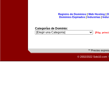
Registro de Dominios
|
Web Hosting
|
D
Dominios Expirados
|
Industrias
|
Indu
Categorías de Dominio:
[Pág. princi
** Precios expre
© 2002/2022 Solo10.com