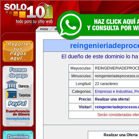
reingenieriadepro
El dueño de este dominio lo ha
Mayusculas:
REINGENIERIADEPROC
Minusculas:
reingenieriadeprocesos.
Longitud:
22 caracteres
Categorias:
Empresas e Industrias
,
Pr
Precio:
Realizar una oferta!
Visitar!
reingenieriadeprocesos
Serán consideradas ofer
Realizar una Oferta