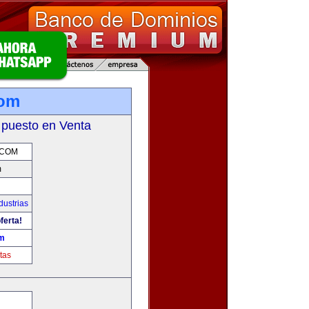
com
 puesto en Venta
.COM
m
dustrias
ferta!
om
tas